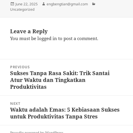
Posted
Author
Categories
June 22, 2025
engbengtian@gmail.com
on
Uncategorized
Leave a Reply
You must be
logged in
to post a comment.
Post
PREVIOUS
navigation
Sukses Tanpa Rasa Sakit: Trik Santai
Previous
Atur Waktu dan Tingkatkan
post:
Produktivitas
NEXT
Waktu adalah Emas: 5 Kebiasaan Sukses
Next
untuk Produktivitas Tanpa Stres
post:
Proudly powered by WordPress