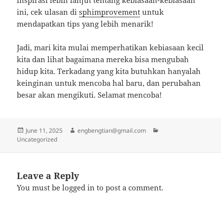
inspirasi lebih lanjut tentang kebiasaan-kebiasaan
ini, cek ulasan di
sphimprovement
untuk
mendapatkan tips yang lebih menarik!
Jadi, mari kita mulai memperhatikan kebiasaan kecil
kita dan lihat bagaimana mereka bisa mengubah
hidup kita. Terkadang yang kita butuhkan hanyalah
keinginan untuk mencoba hal baru, dan perubahan
besar akan mengikuti. Selamat mencoba!
Posted
Author
Categories
June 11, 2025
engbengtian@gmail.com
on
Uncategorized
Leave a Reply
You must be
logged in
to post a comment.