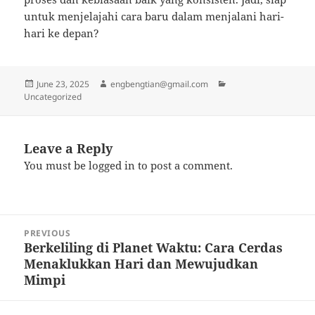
untuk menjelajahi cara baru dalam menjalani hari-
hari ke depan?
Posted
Author
Categories
June 23, 2025
engbengtian@gmail.com
on
Uncategorized
Leave a Reply
You must be
logged in
to post a comment.
Post
PREVIOUS
navigation
Berkeliling di Planet Waktu: Cara Cerdas
Previous
Menaklukkan Hari dan Mewujudkan
post:
Mimpi