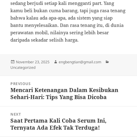
sedang berjudi setiap kali mengganti part. Yang
kamu beli bukan cuma barang, tapi juga rasa tenang
bahwa kalau ada apa-apa, ada sistem yang siap
bantu menyelesaikan. Dan rasa tenang itu, di dunia
perawatan mobil, nilainya sering lebih besar
daripada sekadar selisih harga.
Posted
Author
Categories
November 23, 2025
engbengtian@gmail.com
on
Uncategorized
Post
PREVIOUS
navigation
Mencari Ketenangan Dalam Kesibukan
Previous
Sehari-Hari: Tips Yang Bisa Dicoba
post:
NEXT
Saat Pertama Kali Coba Serum Ini,
Next
Ternyata Ada Efek Tak Terduga!
post: