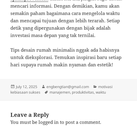
mencari informasi. Dengan demikian, kamu akan
semakin paham bagaimana cara mengelola waktu
dan mencapai tujuan dengan lebih terarah. Setiap
detik yang dipergunakan dengan bijak adalah
investasi masa depan yang tak ternilai.
Tips desain rumah minimalis nggak ada habisnya
untuk dieksplorasi. Temukan inspirasi baru setiap
hari supaya rumah makin nyaman dan estetik!
Posted
Author
Categories
July 12, 2025
engbengtian@gmail.com
motivasi
on
Tags
kebiasaan sukses
manajemen
,
produktivitas
,
waktu
Leave a Reply
You must be
logged in
to post a comment.