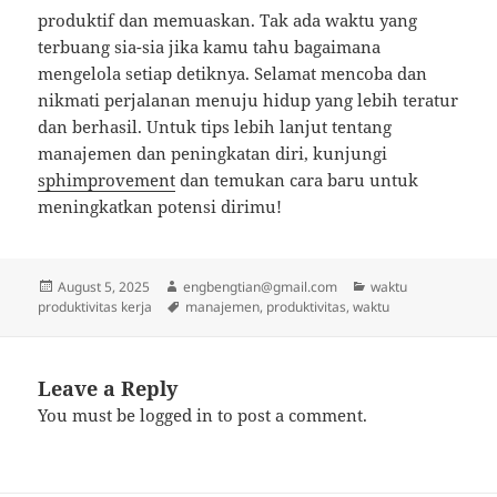
produktif dan memuaskan. Tak ada waktu yang
terbuang sia-sia jika kamu tahu bagaimana
mengelola setiap detiknya. Selamat mencoba dan
nikmati perjalanan menuju hidup yang lebih teratur
dan berhasil. Untuk tips lebih lanjut tentang
manajemen dan peningkatan diri, kunjungi
sphimprovement
dan temukan cara baru untuk
meningkatkan potensi dirimu!
Posted
Author
Categories
August 5, 2025
engbengtian@gmail.com
waktu
on
Tags
produktivitas kerja
manajemen
,
produktivitas
,
waktu
Leave a Reply
You must be
logged in
to post a comment.