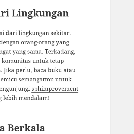
ri Lingkungan
 dari lingkungan sekitar.
dengan orang-orang yang
angat yang sama. Terkadang,
 komunitas untuk tetap
Jika perlu, baca buku atau
a memicu semangatmu untuk
mengunjungi
sphimprovement
ng lebih mendalam!
ra Berkala