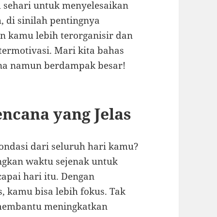
 sehari untuk menyelesaikan
, di sinilah pentingnya
in kamu lebih terorganisir dan
termotivasi. Mari kita bahas
ana namun berdampak besar!
ncana yang Jelas
ndasi dari seluruh hari kamu?
ngkan waktu sejenak untuk
pai hari itu. Dengan
s, kamu bisa lebih fokus. Tak
ri membantu meningkatkan