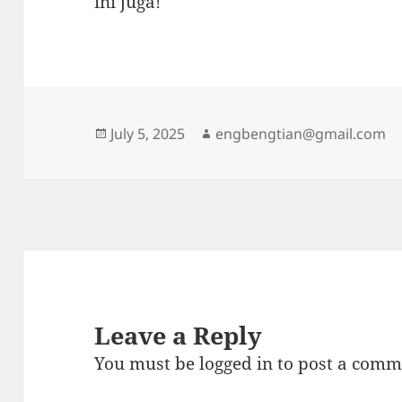
ini juga!
Posted
Author
July 5, 2025
engbengtian@gmail.com
on
Leave a Reply
You must be
logged in
to post a comm