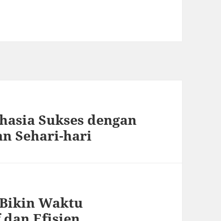
hasia Sukses dengan
n Sehari-hari
 Bikin Waktu
 dan Efisien