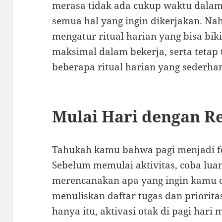
merasa tidak ada cukup waktu dalam
semua hal yang ingin dikerjakan. Nah
mengatur ritual harian yang bisa bik
maksimal dalam bekerja, serta tetap 
beberapa ritual harian yang sederh
Mulai Hari dengan Re
Tahukah kamu bahwa pagi menjadi fo
Sebelum memulai aktivitas, coba lua
merencanakan apa yang ingin kamu ca
menuliskan daftar tugas dan priorita
hanya itu, aktivasi otak di pagi ha