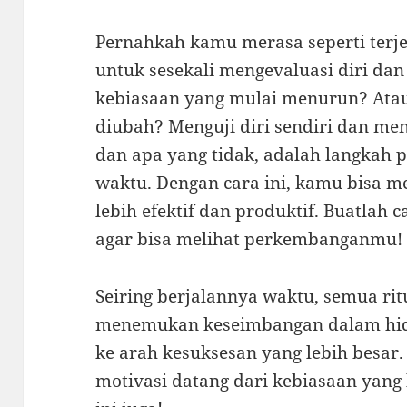
Pernahkah kamu merasa seperti terje
untuk sesekali mengevaluasi diri da
kebiasaan yang mulai menurun? Ata
diubah? Menguji diri sendiri dan men
dan apa yang tidak, adalah langkah
waktu. Dengan cara ini, kamu bisa 
lebih efektif dan produktif. Buatlah 
agar bisa melihat perkembanganmu!
Seiring berjalannya waktu, semua ri
menemukan keseimbangan dalam hi
ke arah kesuksesan yang lebih besar.
motivasi datang dari kebiasaan yang 