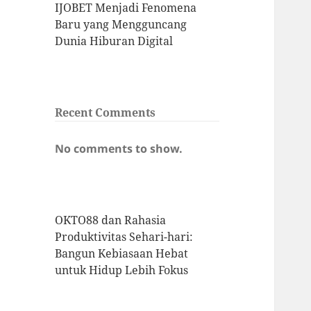
IJOBET Menjadi Fenomena
Baru yang Mengguncang
Dunia Hiburan Digital
Recent Comments
No comments to show.
OKTO88 dan Rahasia
Produktivitas Sehari-hari:
Bangun Kebiasaan Hebat
untuk Hidup Lebih Fokus