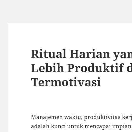
Ritual Harian ya
Lebih Produktif 
Termotivasi
Manajemen waktu, produktivitas kerj
adalah kunci untuk mencapai impian