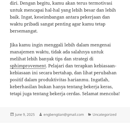
diri. Dengan begitu, kamu akan terus termotivasi
untuk mencapai hal-hal yang lebih besar dan lebih
baik. Ingat, keseimbangan antara pekerjaan dan
waktu pribadi sangat penting agar kamu tetap
bersemangat.
Jika kamu ingin menggali lebih dalam mengenai
manajemen waktu, tidak ada salahnya untuk
melihat lebih banyak tips dan strategi di
sphimprovement
. Pelajari dan terapkan kebiasaan-
kebiasaan ini secara bertahap, dan lihat perubahan
positif dalam produktivitas harianmu. Ingatlah,
keberhasilan bukan hanya tentang bekerja keras,
tetapi juga tentang bekerja cerdas. Selamat mencoba!
Posted
Author
Categories
June 9, 2025
engbengtian@gmail.com
Uncategorized
on