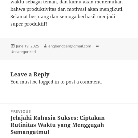
waktu sebagai teman, dan kamu akan menemukan
bahwa produktivitas dan motivasi akan mengikuti.
Selamat berjuang dan semoga berhasil menjadi
super produktif!
Posted
Author
Categories
June 19, 2025
engbengtian@gmail.com
on
Uncategorized
Leave a Reply
You must be
logged in
to post a comment.
Post
PREVIOUS
navigation
Jelajahi Rahasia Sukses: Ciptakan
Previous
Rutinitas Waktu yang Menggugah
post:
Semangatmu!