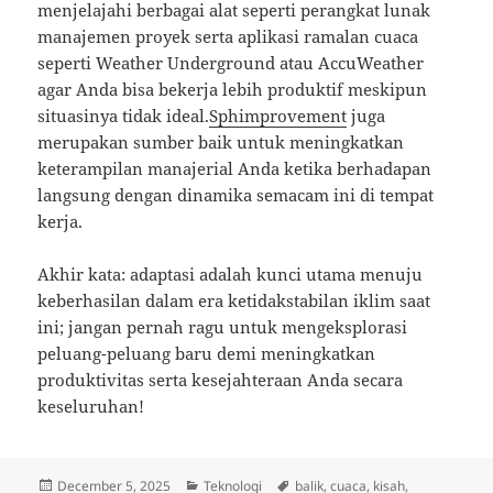
menjelajahi berbagai alat seperti perangkat lunak
manajemen proyek serta aplikasi ramalan cuaca
seperti Weather Underground atau AccuWeather
agar Anda bisa bekerja lebih produktif meskipun
situasinya tidak ideal.
Sphimprovement
juga
merupakan sumber baik untuk meningkatkan
keterampilan manajerial Anda ketika berhadapan
langsung dengan dinamika semacam ini di tempat
kerja.
Akhir kata: adaptasi adalah kunci utama menuju
keberhasilan dalam era ketidakstabilan iklim saat
ini; jangan pernah ragu untuk mengeksplorasi
peluang-peluang baru demi meningkatkan
produktivitas serta kesejahteraan Anda secara
keseluruhan!
Posted
Categories
Tags
December 5, 2025
Teknologi
balik
,
cuaca
,
kisah
,