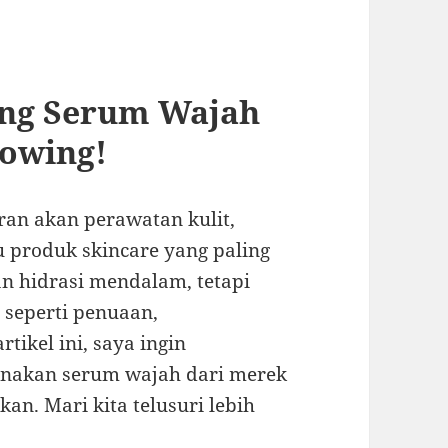
ang Serum Wajah
lowing!
ran akan perawatan kulit,
u produk skincare yang paling
n hidrasi mendalam, tetapi
t seperti penuaan,
tikel ini, saya ingin
akan serum wajah dari merek
an. Mari kita telusuri lebih