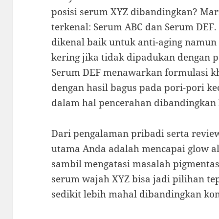
posisi serum XYZ dibandingkan? Mari 
terkenal: Serum ABC dan Serum DEF. 
dikenal baik untuk anti-aging namu
kering jika tidak dipadukan dengan p
Serum DEF menawarkan formulasi kh
dengan hasil bagus pada pori-pori keci
dalam hal pencerahan dibandingkan
Dari pengalaman pribadi serta review
utama Anda adalah mencapai glow a
sambil mengatasi masalah pigmentas
serum wajah XYZ bisa jadi pilihan t
sedikit lebih mahal dibandingkan kom