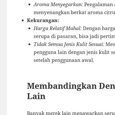
Aroma Menyegarkan:
Pengalaman a
menyenangkan berkat aroma citru
Kekurangan:
Harga Relatif Mahal:
Dengan harga 
serupa di pasaran, bisa jadi pert
Tidak Semua Jenis Kulit Sesuai:
Mesk
pengguna lain dengan jenis kulit 
setelah penggunaan awal.
Membandingkan Deng
Lain
Banyak merek lain menawarkan seru