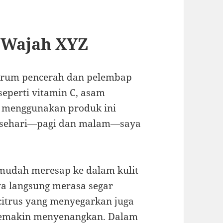
 Wajah XYZ
serum pencerah dan pelembap
seperti vitamin C, asam
h menggunakan produk ini
li sehari—pagi dan malam—saya
 mudah meresap ke dalam kulit
ya langsung merasa segar
citrus yang menyegarkan juga
emakin menyenangkan. Dalam