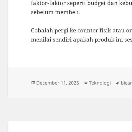
faktor-faktor seperti budget dan kebu
sebelum membeli.
Cobalah pergi ke counter fisik atau o
menilai sendiri apakah produk ini se
Posted
Categories
Tags
December 11, 2025
Teknologi
bica
on