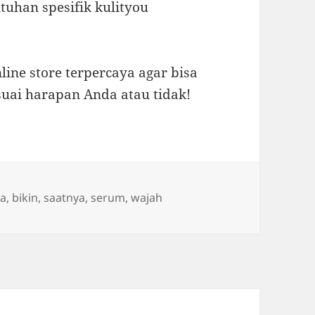
tuhan spesifik kulityou
nline store terpercaya agar bisa
suai harapan Anda atau tidak!
ra
,
bikin
,
saatnya
,
serum
,
wajah