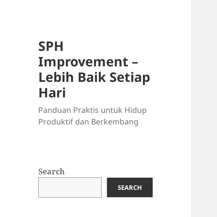
SPH
Improvement –
Lebih Baik Setiap
Hari
Panduan Praktis untuk Hidup
Produktif dan Berkembang
Search
SEARCH