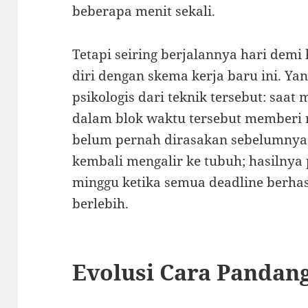
beberapa menit sekali.
Tetapi seiring berjalannya hari demi
diri dengan skema kerja baru ini. Ya
psikologis dari teknik tersebut: saat
dalam blok waktu tersebut memberi r
belum pernah dirasakan sebelumnya.
kembali mengalir ke tubuh; hasilnya p
minggu ketika semua deadline berhasi
berlebih.
Evolusi Cara Pandan