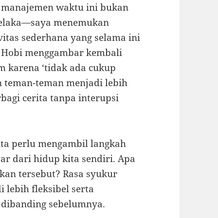
ya manajemen waktu ini bukan
 belaka—saya menemukan
ivitas sederhana yang selama ini
a. Hobi menggambar kembali
m karena ‘tidak ada cukup
an teman-teman menjadi lebih
agi cerita tanpa interupsi
ita perlu mengambil langkah
 dari hidup kita sendiri. Apa
ukan tersebut? Rasa syukur
lebih fleksibel serta
a dibanding sebelumnya.