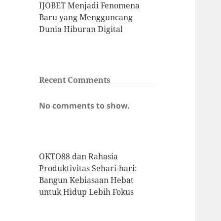
IJOBET Menjadi Fenomena
Baru yang Mengguncang
Dunia Hiburan Digital
Recent Comments
No comments to show.
OKTO88 dan Rahasia
Produktivitas Sehari-hari:
Bangun Kebiasaan Hebat
untuk Hidup Lebih Fokus