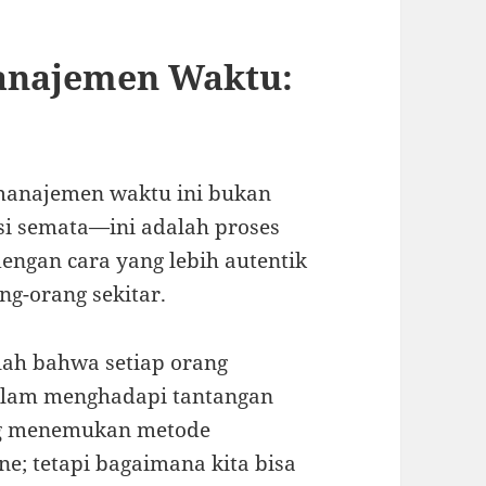
anajemen Waktu:
 manajemen waktu ini bukan
nsi semata—ini adalah proses
engan cara yang lebih autentik
ang-orang sekitar.
lah bahwa setiap orang
dalam menghadapi tantangan
ang menemukan metode
e; tetapi bagaimana kita bisa