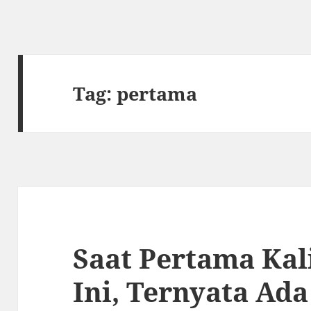
Tag:
pertama
Saat Pertama Kal
Ini, Ternyata Ada