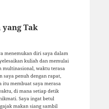
 yang Tak
saya menemukan diri saya dalam
nyelesaikan kuliah dan memulai
 multinasional, waktu terasa
an saya penuh dengan rapat,
ua itu membuat saya merasa
aktu, di mana setiap detik
nikmati. Saya ingat betul
ajak makan siang sambil