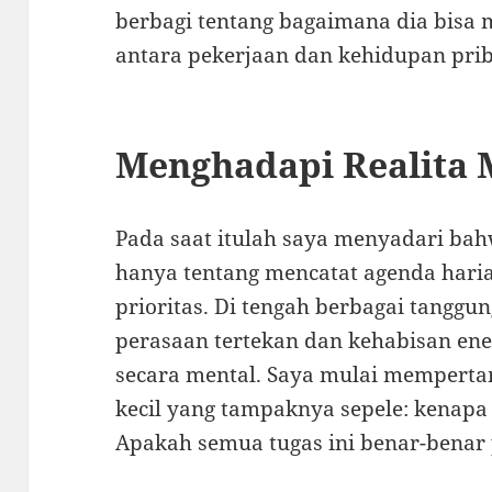
berbagi tentang bagaimana dia bis
antara pekerjaan dan kehidupan prib
Menghadapi Realita
Pada saat itulah saya menyadari b
hanya tentang mencatat agenda haria
prioritas. Di tengah berbagai tanggu
perasaan tertekan dan kehabisan en
secara mental. Saya mulai mempert
kecil yang tampaknya sepele: kenapa 
Apakah semua tugas ini benar-benar